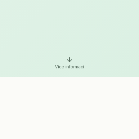
Více informací
CO NABÍZÍME
Služby v lokalitě Říčany