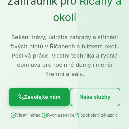
Zahradník pro Říčany a
okolí
Sekání trávy, údržba zahrady a stříhání
živých plotů v Říčanech a blízkém okolí.
Pečlivá práce, vlastní technika a rychlá
domluva pro rodinné domy i menší
firemní areály.
Zavolejte nám
Naše služby
Vlastní nářadí
Rychlá reakce
Spokojení zákazníci